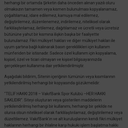
herhangi bir ortamda Şirketin daha önceden alınan yazılı oluru
olmaksızın tamamen veya kısmen bulunulması kopyalanamaz,
çoğaltılamaz, idare edilemez, kamuya mal edilemez,
değiştirilemez, düzenlenemez, indirilemez, niteliksel olarak
farklılaştırılamaz, iletilemez, dağıtılamaz ve ücretli veya ücretsiz
bütününe yahut bir kısmına ilişkin başka bir faaliyette
bulunulamaz. Fikri mülkiyet hakları ve diğer mülkiyet hakları ile
uyum şartına bağlı kalınarak basın gereklilikleri için kullanım
münferiden bir istisnadır. Sadece özel kullanım için kopyalama,
kişisel, özel ve ticari olmayan ve kişisel bilgisayarınızda
gerçekleşen kullanıma dair yetkilendirilmiştir.
Aşağıdaki bildirim, Sitenin içeriğinin tümünün veya kısımlarının
yetkilendirilmiş herhangi bir kopyasında gözükmelidir:
"TELİF HAKKI 2018 – VakıfBank Spor Kulübü –HER HAKKI
SAKLIDIR". Siteyi oluşturan veya gösterilen maddelerin
yetkilendirilmiş herhangi bir kullanımı, herhangi bir şekilde ne
olursa olsun niteliksel olarak farklılaştırılamaz, değiştirilemez veya
düzeltilemez. VakıfBank'ın ve alt kuruluşlarının kendi fikri mülkiyet
haklarının herhangi bir ihlaline karşı hukuki işlem başlatma hakkı