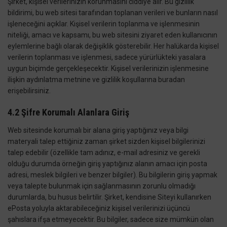
Şirket, kişisel verilerinizin korunmasını ciddiye alır. Bu gizlilik
bildirimi, bu web sitesi tarafından toplanan verileri ve bunların nasıl
işleneceğini açıklar. Kişisel verilerin toplanma ve işlenmesinin
niteliği, amacı ve kapsamı, bu web sitesini ziyaret eden kullanıcının
eylemlerine bağlı olarak değişiklik gösterebilir. Her halükarda kişisel
verilerin toplanması ve işlenmesi, sadece yürürlükteki yasalara
uygun biçimde gerçekleşecektir. Kişisel verilerinizin işlenmesine
ilişkin aydınlatma metnine ve gizlilik koşullarına buradan
erişebilirsiniz.
4.2 Şifre Korumalı Alanlara Giriş
Web sitesinde korumalı bir alana giriş yaptığınız veya bilgi
materyali talep ettiğiniz zaman şirket sizden kişisel bilgilerinizi
talep edebilir (özellikle tam adınız, e-mail adresiniz ve gerekli
olduğu durumda örneğin giriş yaptığınız alanın amacı için posta
adresi, meslek bilgileri ve benzer bilgiler). Bu bilgilerin giriş yapmak
veya talepte bulunmak için sağlanmasının zorunlu olmadığı
durumlarda, bu husus belirtilir. Şirket, kendisine Siteyi kullanırken
ePosta yoluyla aktarabileceğiniz kişisel verilerinizi üçüncü
şahıslara ifşa etmeyecektir. Bu bilgiler, sadece size mümkün olan