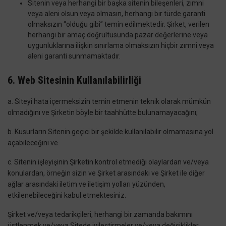
Sitenin veya herhangi bir başka sitenin bileşenleri, zımni
veya aleni olsun veya olmasın, herhangi bir türde garanti
olmaksızın “olduğu gibi” temin edilmektedir. Şirket, verilen
herhangi bir amaç doğrultusunda pazar değerlerine veya
uygunluklarına ilişkin sınırlama olmaksızın hiçbir zımni veya
aleni garanti sunmamaktadır.
6. Web Sitesinin Kullanılabilirliği
a. Siteyi hata içermeksizin temin etmenin teknik olarak mümkün
olmadığını ve Şirketin böyle bir taahhütte bulunamayacağını;
b. Kusurların Sitenin geçici bir şekilde kullanılabilir olmamasına yol
açabileceğini ve
c. Sitenin işleyişinin Şirketin kontrol etmediği olaylardan ve/veya
konulardan, örneğin sizin ve Şirket arasındaki ve Şirket ile diğer
ağlar arasındaki iletim ve iletişim yolları yüzünden,
etkilenebileceğini kabul etmektesiniz.
Şirket ve/veya tedarikçileri, herhangi bir zamanda bakımını
üstlenmek ve/veya Sitede iyileştirmeler ve/veya değişiklikler