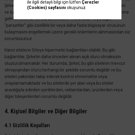
ile ilgili detaylı bilgi için lütfen
Çerezler
Şirketin herhangi bir şekilde her ne olursa olsun o sitenin içeriğini
(Cookies) sayfasını
okuyunuz.
ve özellikle içeriğinden kaynaklanan kullanımı onayladığı anlamına
gelmemektedir. Ek olarak, Siteden Truva atları veya diğer
“parazitler” gibi özellikle bir veya daha fazla bilgisayar virüsünün
bulaşmasını engellemek üzere gerekli önlemlerin alınmasından siz
sorumlusunuz.
Harici sitelerin Siteye hipermetin bağlantıları olabilir. Bu gibi
bağlantılar, Şirketin daha önceden alınan açık oluru olmaksızın
oluşturulmamalıdır. Her durumda, Şirket, bu gibi sitelerin mevcut
olmayışından ötürü herhangi bir şekilde sorumlu değildir ve bu
siteleri yakından takip ederek kontrol etmemekte veya
onaylamamaktadır ve bu sitelerde yer alan veya bu siteler
aracılığıyla edinilen içeriklerden, reklamlardan, ürünlerden veya
diğer bileşenlerden sorumlu değildir.
4. Kişisel Bilgiler ve Diğer Bilgiler
4.1 Gizlilik Koşulları