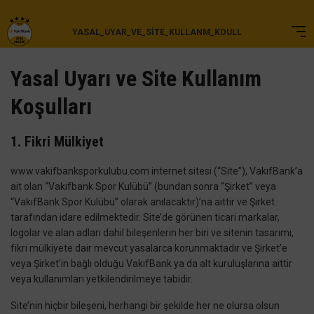
YASAL_UYAR_VE_SITE_KULLANM_KOULL
Yasal Uyarı ve Site Kullanım
Koşulları
1. Fikri Mülkiyet
www.vakifbanksporkulubu.com internet sitesi (“Site”), VakıfBank’a
ait olan “Vakıfbank Spor Kulübü” (bundan sonra “Şirket” veya
“VakıfBank Spor Kulübü” olarak anılacaktır)’na aittir ve Şirket
tarafından idare edilmektedir. Site’de görünen ticari markalar,
logolar ve alan adları dahil bileşenlerin her biri ve sitenin tasarımı,
fikri mülkiyete dair mevcut yasalarca korunmaktadır ve Şirket’e
veya Şirket’in bağlı olduğu VakıfBank ya da alt kuruluşlarına aittir
veya kullanımları yetkilendirilmeye tabidir.
Site’nin hiçbir bileşeni, herhangi bir şekilde her ne olursa olsun