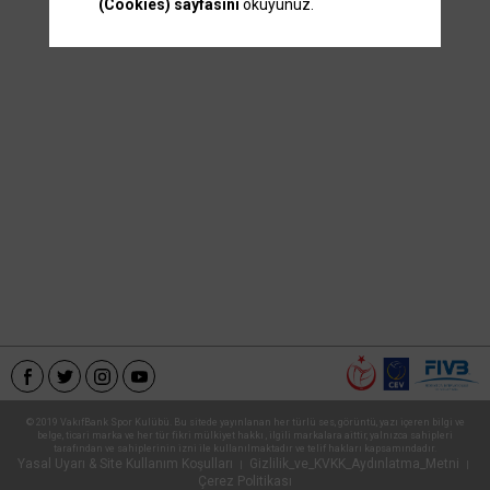
(Cookies) sayfasını
okuyunuz.
© 2019 VakıfBank Spor Kulübü. Bu sitede yayınlanan her türlü ses, görüntü, yazı içeren bilgi ve
belge, ticari marka ve her tür fikri mülkiyet hakkı , ilgili markalara aittir, yalnızca sahipleri
tarafından ve sahiplerinin izni ile kullanılmaktadır ve telif hakları kapsamındadır.
Yasal Uyarı & Site Kullanım Koşulları
Gizlilik_ve_KVKK_Aydınlatma_Metni
|
|
Çerez Politikası