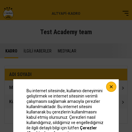
ALTYAPI-KADRO
Test Academy team
KADRO
İLGİLİ HABERLER
MEDYALAR
ADI SOYADI
Melis Gürkaynak
Bu internet sitesinde, kullanıcı deneyimini
geliştirmek ve internet sitesinin verimli
çalışmasını sağlamak amacıyla çerezler
Kübra Akman
kullanılmaktadır. Bu internet sitesini
kullanarak bu çerezlerin kullanılmasını
kabul etmiş olursunuz. Çerezleri nasıl
kullandığımız, sildiğimiz ve engellediğimiz
ile ilgili detaylı bilgi için lütfen
Çerezler