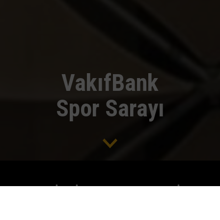
VakıfBank
Spor Sarayı
BENZERSİZ BİR SPOR KOMPLEKSİ