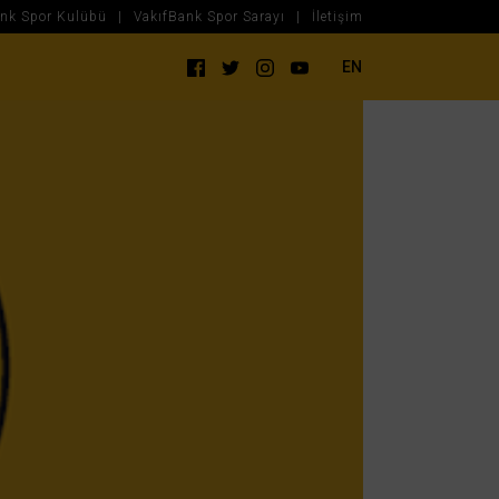
ank Spor Kulübü
|
VakıfBank Spor Sarayı
|
İletişim
EN