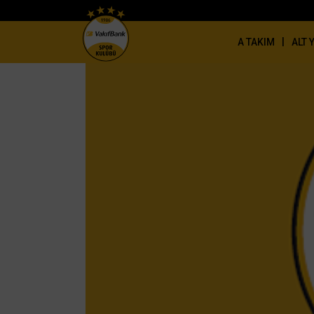
|
A TAKIM
ALT 