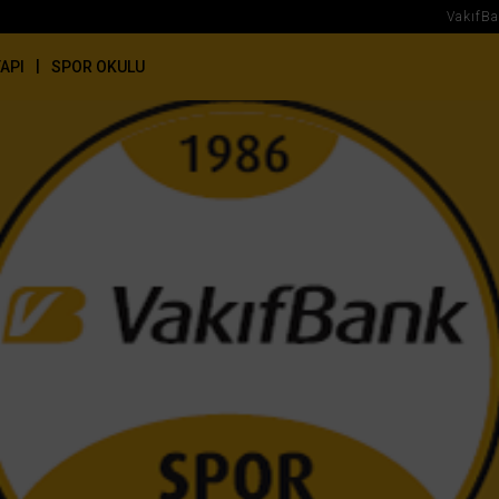
VakıfB
|
YAPI
SPOR OKULU