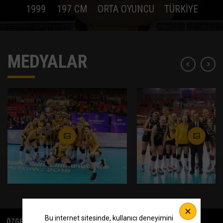
1999
197 CM
ORTA OYUNCU
TÜRKIYE
MEDYALAR
Bu internet sitesinde, kullanıcı deneyimini
ÖZGEÇMİŞ
KİŞİSEL BAŞARILAR
İLGİLİ HABERLER