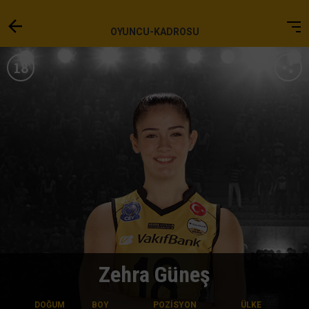
OYUNCU-KADROSU
18
Zehra Güneş
DOĞUM
BOY
POZİSYON
ÜLKE