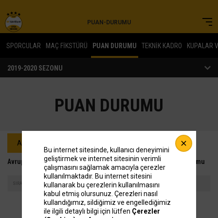
PUAN-DURUMU
SPORCULAR
MAÇ FİKSTÜRÜ
PUAN DURUMU
TEKNİK KADRO
KUPALAR V
PUAN DURUMU
Bu internet sitesinde, kullanıcı deneyimini
geliştirmek ve internet sitesinin verimli
Avrupa Bayanlar Voleybol Şampiyonlar Ligi 2019-2020 Puan Durumu
çalışmasını sağlamak amacıyla çerezler
kullanılmaktadır. Bu internet sitesini
kullanarak bu çerezlerin kullanılmasını
SIRA
TAKIM
OYNANAN
PUAN
kabul etmiş olursunuz. Çerezleri nasıl
kullandığımız, sildiğimiz ve engellediğimiz
ile ilgili detaylı bilgi için lütfen
Çerezler