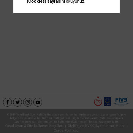
(Cookies) sayfasını
okuyunuz.
© 2019 VakıfBank Spor Kulübü. Bu sitede yayınlanan her türlü ses, görüntü, yazı içeren bilgi ve
belge, ticari marka ve her tür fikri mülkiyet hakkı , ilgili markalara aittir, yalnızca sahipleri
tarafından ve sahiplerinin izni ile kullanılmaktadır ve telif hakları kapsamındadır.
Yasal Uyarı & Site Kullanım Koşulları
Gizlilik_ve_KVKK_Aydınlatma_Metni
|
|
Çerez Politikası